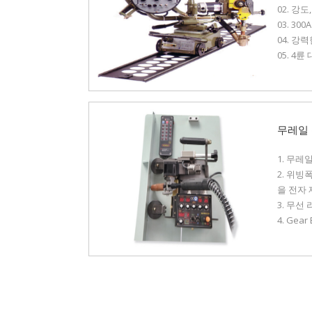
02. 강
03. 30
04. 강력
05. 4
무레일
1. 무
2. 위빙
을 전자 
3. 무
4. Ge
5. 위
6. Ma