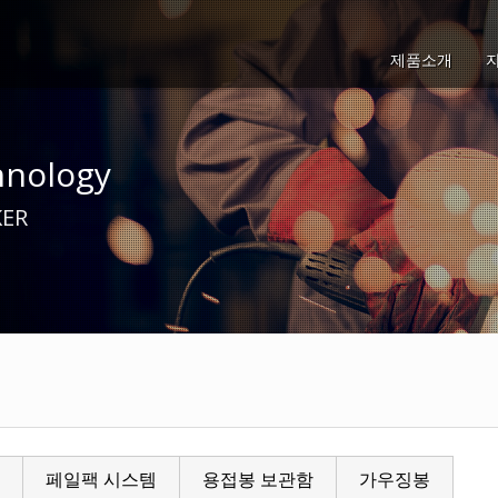
제품소개
hnology
ER
페일팩 시스템
용접봉 보관함
가우징봉