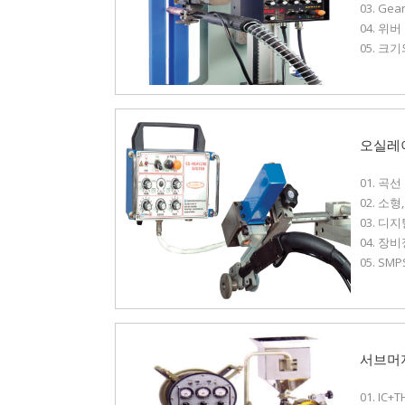
03. G
04. 위
05. 크
오실레
01. 곡
02. 
03. 디
04. 
05. S
서브머
01. IC